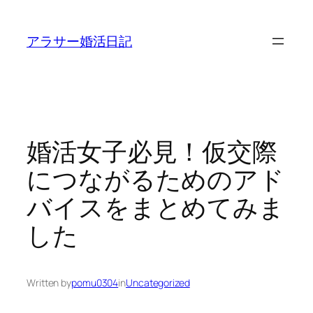
内
容
アラサー婚活日記
を
ス
キ
ッ
プ
婚活女子必見！仮交際
につながるためのアド
バイスをまとめてみま
した
Written by
pomu0304
in
Uncategorized